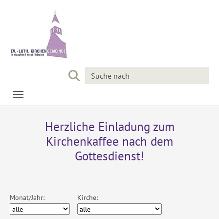
Skip to main navigation
Skip to main content
Skip to page footer
Herzliche Einladung zum
Kirchenkaffee nach dem
Gottesdienst!
Monat/Jahr:
Kirche: